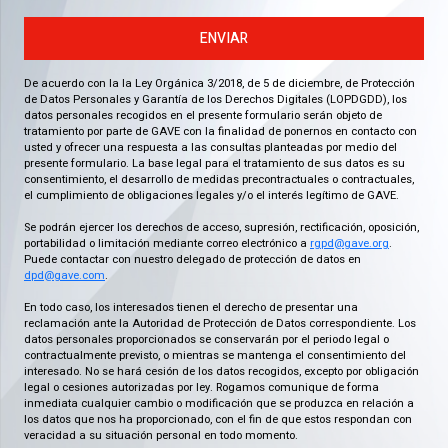
ENVIAR
De acuerdo con la la Ley Orgánica 3/2018, de 5 de diciembre, de Protección
de Datos Personales y Garantía de los Derechos Digitales (LOPDGDD), los
datos personales recogidos en el presente formulario serán objeto de
tratamiento por parte de GAVE con la finalidad de ponernos en contacto con
usted y ofrecer una respuesta a las consultas planteadas por medio del
presente formulario. La base legal para el tratamiento de sus datos es su
consentimiento, el desarrollo de medidas precontractuales o contractuales,
el cumplimiento de obligaciones legales y/o el interés legítimo de GAVE.
Se podrán ejercer los derechos de acceso, supresión, rectificación, oposición,
portabilidad o limitación mediante correo electrónico a
rgpd@gave.org
.
Puede contactar con nuestro delegado de protección de datos en
dpd@gave.com
.
En todo caso, los interesados tienen el derecho de presentar una
reclamación ante la Autoridad de Protección de Datos correspondiente. Los
datos personales proporcionados se conservarán por el periodo legal o
contractualmente previsto, o mientras se mantenga el consentimiento del
interesado. No se hará cesión de los datos recogidos, excepto por obligación
legal o cesiones autorizadas por ley. Rogamos comunique de forma
inmediata cualquier cambio o modificación que se produzca en relación a
los datos que nos ha proporcionado, con el fin de que estos respondan con
veracidad a su situación personal en todo momento.