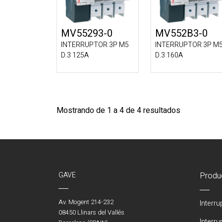
MV55293-0
MV552B3-0
INTERRUPTOR 3P M5
INTERRUPTOR 3P M
D.3 125A
D.3 160A
Mostrando de 1 a 4 de 4 resultados
GAVE
Produ
Av. Mogent 214-232
Interr
08450 Llinars del Vallés
Interr