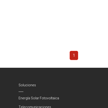
1
(Actual)
Soluciones
Energía Solar Fotovoltaica
Telecomunicaciones