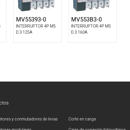
MV55393-0
MV553B3-0
5
INTERRUPTOR 4P M5
INTERRUPTOR 4P M5
D.3 125A
D.3 160A
ctos
uptores y conmutadores de levas
Corte en carga
uptores modulares
Cajas de conexión fotovoltaica