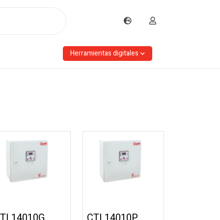
Herramientas digitales
TL14010G
CTL14010P