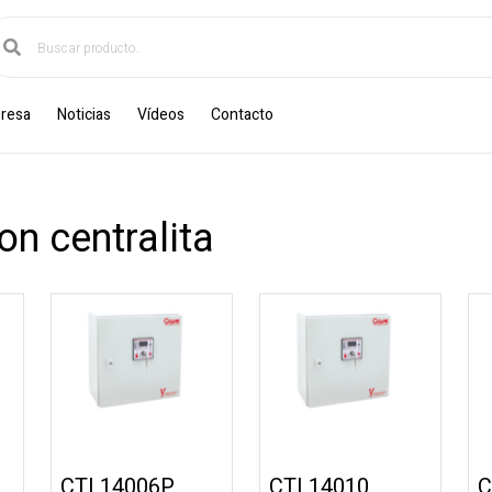
resa
Noticias
Vídeos
Contacto
n centralita
CTL14006P
CTL14010
C