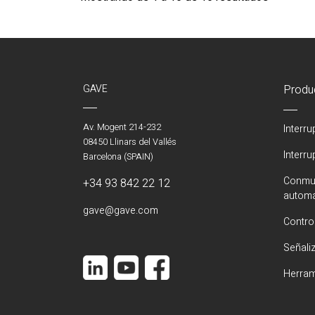
GAVE
Produ
Av. Mogent 214-232
Interr
08450 Llinars del Vallés
Interr
Barcelona (SPAIN)
Conmut
+34 93 842 22 12
automá
gave@gave.com
Contro
Señali
Herram