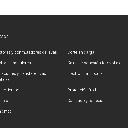
ctos
uptores y conmutadores de levas
Corte en carga
uptores modulares
Cajas de conexión fotovoltaica
aciones y transferencias
Electrónica modular
ticas
l de tiempo
Protección fusible
zación
Cableado y conexión
ientas