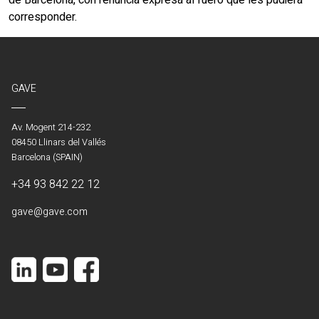
de Barcelona, con renuncia expresa al fuero que les pudiera
corresponder.
GAVE
Av. Mogent 214-232
08450 Llinars del Vallés
Barcelona (SPAIN)
+34 93 842 22 12
gave@gave.com